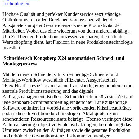
Technologien
Höchste Qualität und perfekter Kundenservice setzt ständige
Optimierungen in allen Bereichen voraus: dazu zählen die
Ausgabeleistung der Geräte ebenso wie die Produktivität der
Mitarbeiter. Wobei das eine wiederum von dem anderen abhängt.
Um Zeit bei den Produktionsprozessen zu sparen, die nicht der
Wertschöpfung dient, hat Flexicon in neue Produktionstechnologie
investiert.
Schneidetisch Kongsberg X24 automatisiert Schneid- und
Montageprozess
Mit dem neuen Schneidetisch ist der heutige Schneide- und
Montage-Workflow wesentlich effizienter. Ausgerüstet mit
“FlexiHead” sowie “i-camera” und vollständig eingebunden in die
zentrale Produktionssteuerung und das digitale
Auftragsmanagement, ist dieser Schneidetisch in kürzester Zeit auf
jede denkbare Schnittanforderung eingerichtet. Eine zugehörige
Software optimiert im Vorfeld alle vorliegenden Klischeeaufträge,
sodass diese Investition durch niedrigere Abfallquoten zum
schonenderen Ressourceneinsatz beiträgt. Ebenso verringert diese
Automatisierung subjektive Fehleinschätzungen, beschleunigt das
Umrüsten zwischen den Aufträgen sowie die gesamte Produktion
und erhöht die Gesamtkonstanz. Es kommt zu weniger