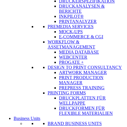
DRUCKERSPEZIFIKATION
DRUCKANALYSEN &
BERICHTE
INKPILOT®
PRINTANALYZER
PREMEDIA SERVICES
MOCK-UPS
E-COMMERCE & CGI
WORKFLOW &
ASSETMANAGEMENT
MEDIA DATABASE
WEBCENTER
PROGATE +
DESIGN TO PRINT CONSULTANCY
ARTWORK MANAGER
PRINT PRODUCTION
MANAGER
PREPRESS TRAINING
PRINTING FORMS
DRUCKPLATTEN FÜR
WELLPAPPE
DRUCKFORMEN FÜR
FLEXIBLE MATERIALIEN
Business Units
BRAND BUSINESS UNITS