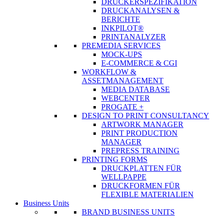
DRUCKERSPEZIFIKATION
DRUCKANALYSEN &
BERICHTE
INKPILOT®
PRINTANALYZER
PREMEDIA SERVICES
MOCK-UPS
E-COMMERCE & CGI
WORKFLOW &
ASSETMANAGEMENT
MEDIA DATABASE
WEBCENTER
PROGATE +
DESIGN TO PRINT CONSULTANCY
ARTWORK MANAGER
PRINT PRODUCTION
MANAGER
PREPRESS TRAINING
PRINTING FORMS
DRUCKPLATTEN FÜR
WELLPAPPE
DRUCKFORMEN FÜR
FLEXIBLE MATERIALIEN
Business Units
BRAND BUSINESS UNITS