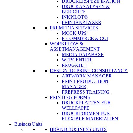
DRUCKERSPEZIFIKATION
DRUCKANALYSEN &
BERICHTE
INKPILOT®
PRINTANALYZER
PREMEDIA SERVICES
MOCK-UPS
E-COMMERCE & CGI
WORKFLOW &
ASSETMANAGEMENT
MEDIA DATABASE
WEBCENTER
PROGATE +
DESIGN TO PRINT CONSULTANCY
ARTWORK MANAGER
PRINT PRODUCTION
MANAGER
PREPRESS TRAINING
PRINTING FORMS
DRUCKPLATTEN FÜR
WELLPAPPE
DRUCKFORMEN FÜR
FLEXIBLE MATERIALIEN
Business Units
BRAND BUSINESS UNITS