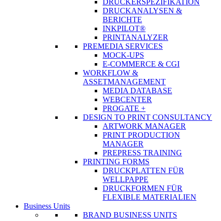
DRUCKERSPEZIFIKATION
DRUCKANALYSEN &
BERICHTE
INKPILOT®
PRINTANALYZER
PREMEDIA SERVICES
MOCK-UPS
E-COMMERCE & CGI
WORKFLOW &
ASSETMANAGEMENT
MEDIA DATABASE
WEBCENTER
PROGATE +
DESIGN TO PRINT CONSULTANCY
ARTWORK MANAGER
PRINT PRODUCTION
MANAGER
PREPRESS TRAINING
PRINTING FORMS
DRUCKPLATTEN FÜR
WELLPAPPE
DRUCKFORMEN FÜR
FLEXIBLE MATERIALIEN
Business Units
BRAND BUSINESS UNITS