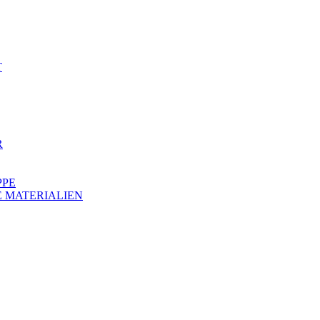
T
R
PPE
 MATERIALIEN