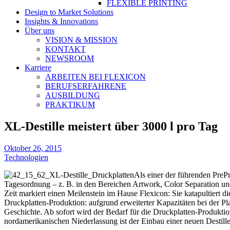
FLEXIBLE PRINTING
Design to Market Solutions
Insights & Innovations
Über uns
VISION & MISSION
KONTAKT
NEWSROOM
Karriere
ARBEITEN BEI FLEXICON
BERUFSERFAHRENE
AUSBILDUNG
PRAKTIKUM
XL-Destille meistert über 3000 l pro Tag
Oktober 26, 2015
Technologien
Als einer der führenden PrePr
Tagesordnung – z. B. in den Bereichen Artwork, Color Separation und
Zeit markiert einen Meilenstein im Hause Flexicon: Sie katapultiert d
Druckplatten-Produktion: aufgrund erweiterter Kapazitäten bei der Pl
Geschichte. Ab sofort wird der Bedarf für die Druckplatten-Produkti
nordamerikanischen Niederlassung ist der Einbau einer neuen Destill