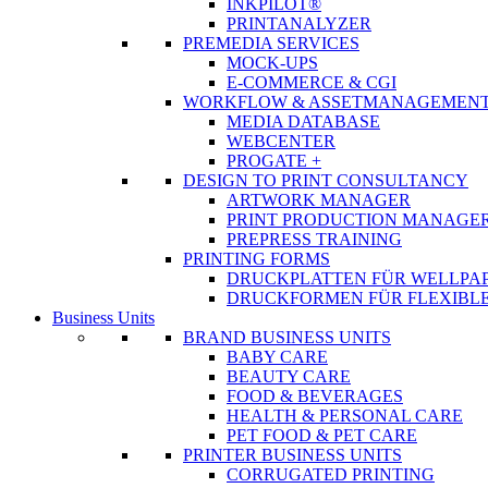
INKPILOT®
PRINTANALYZER
PREMEDIA SERVICES
MOCK-UPS
E-COMMERCE & CGI
WORKFLOW & ASSETMANAGEMEN
MEDIA DATABASE
WEBCENTER
PROGATE +
DESIGN TO PRINT CONSULTANCY
ARTWORK MANAGER
PRINT PRODUCTION MANAGE
PREPRESS TRAINING
PRINTING FORMS
DRUCKPLATTEN FÜR WELLPA
DRUCKFORMEN FÜR FLEXIBLE
Business Units
BRAND BUSINESS UNITS
BABY CARE
BEAUTY CARE
FOOD & BEVERAGES
HEALTH & PERSONAL CARE
PET FOOD & PET CARE
PRINTER BUSINESS UNITS
CORRUGATED PRINTING