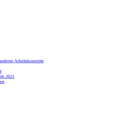
moderne Arbeitskonzepte
N
rds 2021
nen